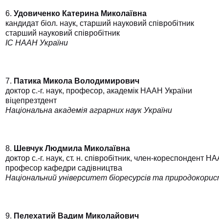
6.
Удовиченко Катерина Миколаївна
кандидат біол. наук, старший науковий співробітник
старший науковий співробітник
ІС НААН України
7.
Патика Микола Володимирович
доктор с.-г. наук, професор,
академік
НААН України
віцепрезтдент
Національна академія аграрних наук України
8.
Шевчук Людмила Миколаївна
доктор с.-г. наук, ст. н. співробітник, член-кореспондент 
професор кафедри садівництва
Національний університет біоресурсів та природокорис
9.
Пелехатий Вадим Миколайович