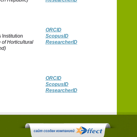
ORCID
Institution
ScopusID
of Horticultural
ResearcherID
nd)
ORCID
ScopusID
ResearcherID