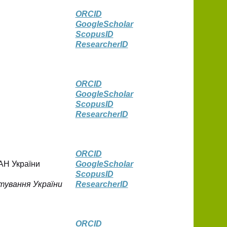
ORCID
GoogleScholаr
ScopusID
ResearcherID
ORCID
GoogleScholаr
ScopusID
ResearcherID
ORCID
НААН України
GoogleScholаr
ScopusID
тування України
ResearcherID
ORCID