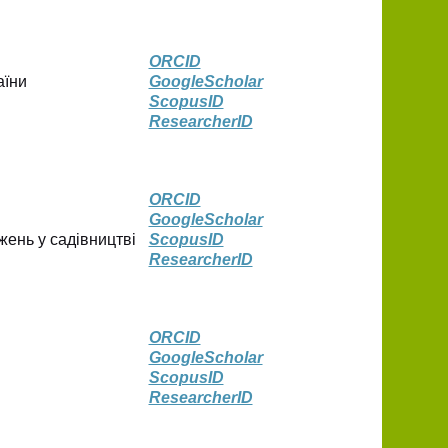
ORCID
аїни
GoogleScholаr
ScopusID
ResearcherID
ORCID
GoogleScholаr
жень у садівництві
ScopusID
ResearcherID
ORCID
GoogleScholаr
ScopusID
ResearcherID