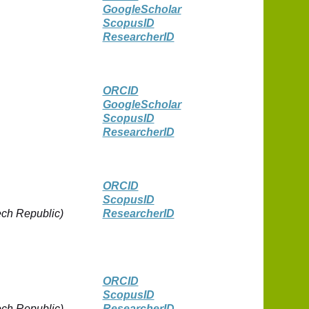
GoogleScholаr
ScopusID
ResearcherID
ORCID
GoogleScholаr
ScopusID
ResearcherID
ORCID
ScopusID
ech Republic)
ResearcherID
ORCID
ScopusID
ech Republic)
ResearcherID