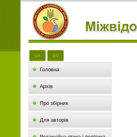
РЕ
UA
EN
Головна
Архів
Про збірник
Для авторів
Редакційна етика і політика