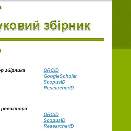
)
р збірника
ORCID
GoogleSchol
а
r
Scopus
ID
Researcher
ID
 редактора
ORCID
ScopusID
Researcher
ID