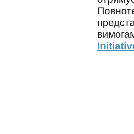
Повнот
предс
вимога
Initiat