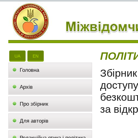
ПОЛІТ
UA
EN
Головна
Збірни
доступу
Архів
безкошт
Про збірник
за відк
Для авторів
Редакційна етика і політика