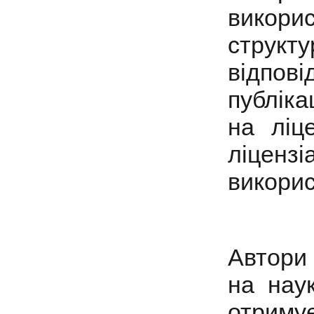
викорис
структ
відпов
публіка
на ліц
ліценз
викорис
Автори 
на нау
отримує