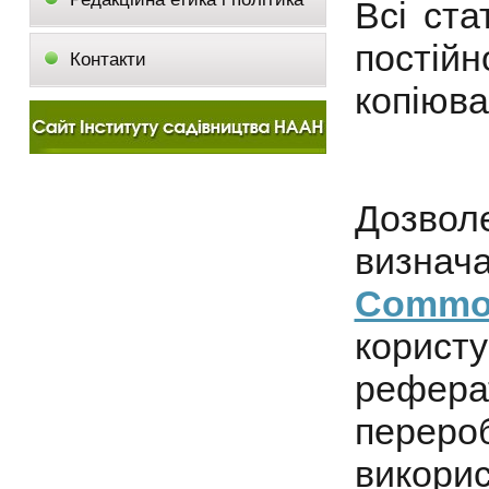
Всі ста
постій
Контакти
копіюва
Дозвол
визна
Commo
корист
рефера
переро
викор