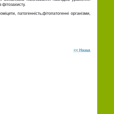
з фітозахисту.
роміцети, патогенність,фітопатогенні організми,
<< Назад