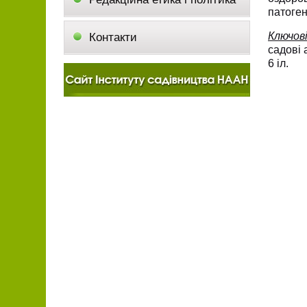
патоген
Ключов
Контакти
садові 
6 іл.