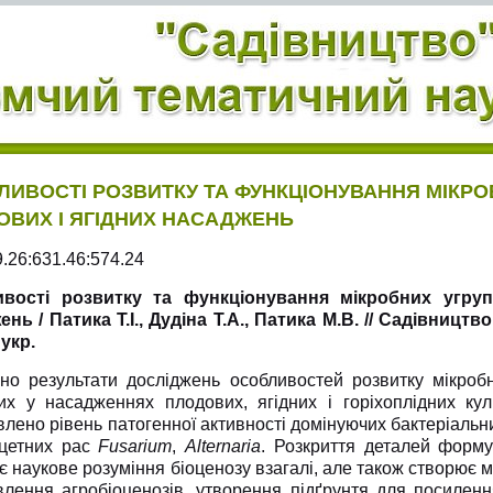
ЛИВОСТІ РОЗВИТКУ ТА ФУНКЦІОНУВАННЯ МІКР
ОВИХ І ЯГІДНИХ НАСАДЖЕНЬ
.26:631.46:574.24
вості розвитку та функціонування мікробних угруп
нь / Патика Т.І., Дудіна Т.А., Патика М.В. // Садівництво.
 укр.
но результати досліджень особливостей розвитку мікробни
их у насадженнях плодових, ягідних і горіхоплідних куль
лено рівень патогенної активності домінуючих бактеріальн
іцетних рас
Fusarium
,
Alternaria
. Розкриття деталей форму
є наукове розуміння біоценозу взагалі, але також створює 
влення агробіоценозів, утворення підґрунтя для посиленн