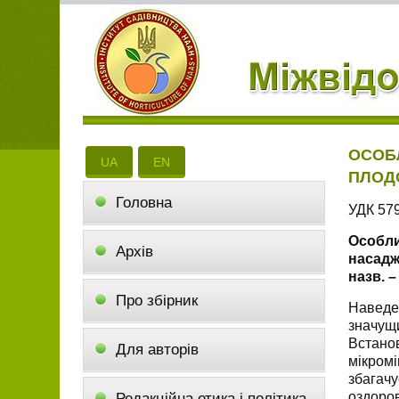
ОСОБ
UA
EN
ПЛОД
Головна
УДК 579
Особли
Архів
насадже
назв. –
Про збірник
Наведе
значущ
Встанов
Для авторів
мікром
збагачу
оздоро
Редакційна етика і політика