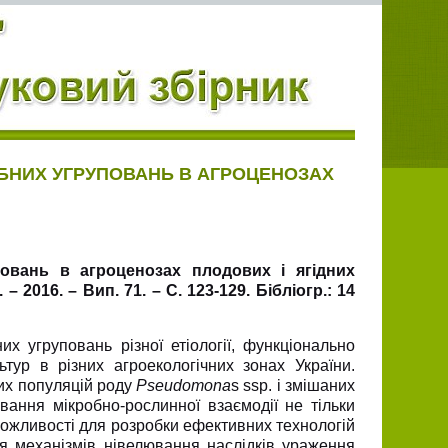
ОБНИХ УГРУПОВАНЬ В АГРОЦЕНОЗАХ
овань в агроценозах плодових і ягідних
 – 2016. – Вип. 71. – С. 123-129. Бібліогр.: 14
х угруповань різної етіології, функціонально
тур в різних агроекологічних зонах України.
их популяцій роду
Pseudomona
s ssp. і змішаних
вання мікробно-рослинної взаємодії не тільки
можливості для розробки ефективних технологій
я механізмів нівелювання наслідків ураження