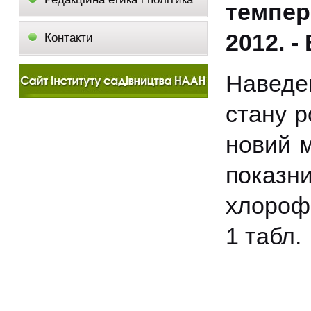
темпер
2012. - 
Контакти
Наведе
стану р
новий м
показн
хлорофі
1 табл.