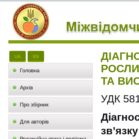
ДІАГН
UA
EN
РОСЛИН
Головна
ТА ВИ
Архів
УДК 581
Про збірник
Діагно
Для авторів
зв’язк
Редакційна етика і політика