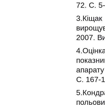
72. С. 5
3.Кіща
вирощув
2007. Ви
4.Оцін
показн
апарату 
С. 167-1
5.Кондр
польов