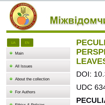
PECULI
UA
EN
PERSP
Main
LEAVE
All Issues
DOI: 10
About the collection
UDC 634
For Authors
PECUL
Ethics & Policies