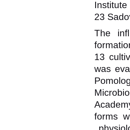
Institut
23 Sadov
The inf
formatio
13 culti
was eva
Pomology
Microbio
Academy
forms w
physiolo