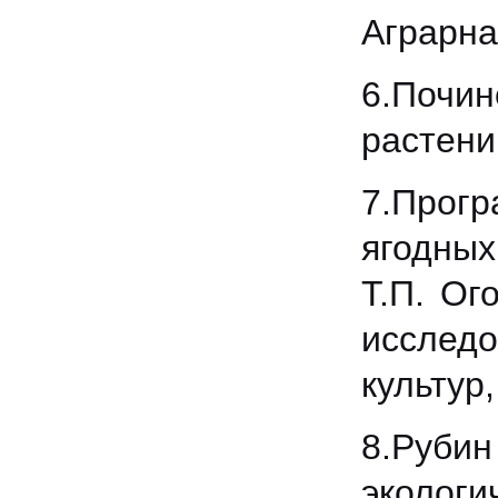
Аграрна 
6.Почи
растений
7.Прог
ягодных
Т.П. Ог
исслед
культур,
8.Руби
экол