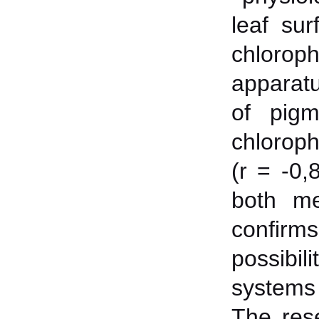
leaf sur
chloroph
apparatu
of pigm
chloroph
(r = -0,
both me
confirm
possibil
systems 
The res