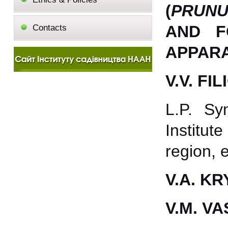
(
PRUNU
AND F
Contacts
APPAR
V.V. FIL
L.P. Sy
Institut
region, 
V.A. KR
V.M. VA