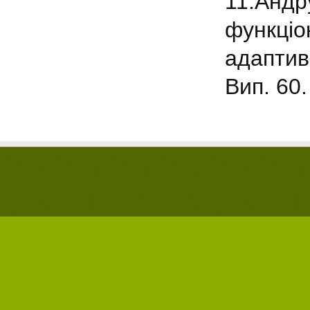
11.Ан
функці
адаптив
Вип. 60.