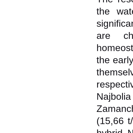
the wat
signific
are ch
homeosta
the earl
themselv
respecti
Najboli
Zamanch
(15,66 t