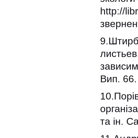
http:/
звернен
9.Штирб
листьев
зависим
Вип. 66.
10.Пор
організа
та ін. С