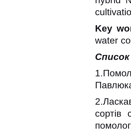
hybrid 
cultivati
Key wo
water con
Список
1.Помол
Павлюка.
2.Ласка
сортів 
помолог